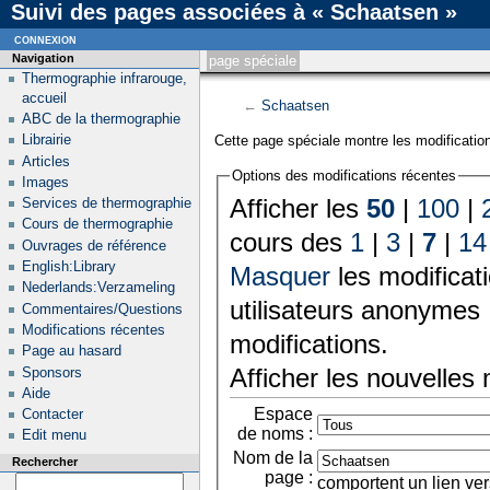
Suivi des pages associées à « Schaatsen »
connexion
Navigation
page spéciale
Thermographie infrarouge,
accueil
←
Schaatsen
ABC de la thermographie
Librairie
Cette page spéciale montre les modification
Articles
Options des modifications récentes
Images
Afficher les
50
|
100
|
Services de thermographie
Cours de thermographie
cours des
1
|
3
|
7
|
14
Ouvrages de référence
English:Library
Masquer
les modificat
Nederlands:Verzameling
utilisateurs anonymes 
Commentaires/Questions
Modifications récentes
modifications.
Page au hasard
Afficher les nouvelles
Sponsors
Aide
Espace
Contacter
de noms :
Edit menu
Nom de la
Rechercher
page :
comportent un lien ver