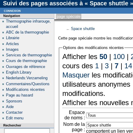
Suivi des pages associées à « Space shuttle 
connexion
Navigation
page spéciale
Thermographie infrarouge,
accueil
←
Space shuttle
ABC de la thermographie
Librairie
Cette page spéciale montre les modification
Articles
Options des modifications récentes
Images
Afficher les
50
|
100
|
Services de thermographie
Cours de thermographie
cours des
1
|
3
|
7
|
14
Ouvrages de référence
English:Library
Masquer
les modificat
Nederlands:Verzameling
utilisateurs anonymes 
Commentaires/Questions
Modifications récentes
modifications.
Page au hasard
Afficher les nouvelles
Sponsors
Aide
Espace
Contacter
de noms :
Edit menu
Nom de la
Rechercher
page :
comportent un lien ver