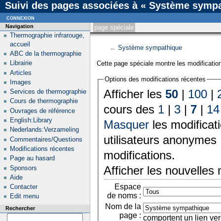
Suivi des pages associées à « Système symp
connexion
Navigation
page spéciale
Thermographie infrarouge,
accueil
←
Système sympathique
ABC de la thermographie
Librairie
Cette page spéciale montre les modification
Articles
Options des modifications récentes
Images
Afficher les
50
|
100
|
Services de thermographie
Cours de thermographie
cours des
1
|
3
|
7
|
14
Ouvrages de référence
English:Library
Masquer
les modificat
Nederlands:Verzameling
utilisateurs anonymes 
Commentaires/Questions
Modifications récentes
modifications.
Page au hasard
Afficher les nouvelles
Sponsors
Aide
Espace
Contacter
de noms :
Edit menu
Nom de la
Rechercher
page :
comportent un lien ver