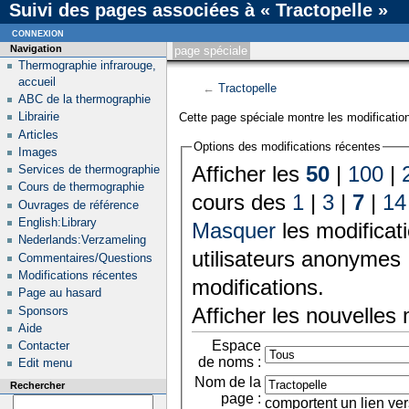
Suivi des pages associées à « Tractopelle »
connexion
Navigation
page spéciale
Thermographie infrarouge,
accueil
←
Tractopelle
ABC de la thermographie
Librairie
Cette page spéciale montre les modification
Articles
Options des modifications récentes
Images
Afficher les
50
|
100
|
Services de thermographie
Cours de thermographie
cours des
1
|
3
|
7
|
14
Ouvrages de référence
English:Library
Masquer
les modificat
Nederlands:Verzameling
utilisateurs anonymes 
Commentaires/Questions
Modifications récentes
modifications.
Page au hasard
Afficher les nouvelles
Sponsors
Aide
Espace
Contacter
de noms :
Edit menu
Nom de la
Rechercher
page :
comportent un lien ver