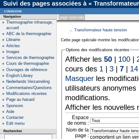
Suivi des pages associées à « Transformateur
connexion
Navigation
page spéciale
Thermographie infrarouge,
accueil
←
Transformateur haute tension
ABC de la thermographie
Librairie
Cette page spéciale montre les modification
Articles
Options des modifications récentes
Images
Afficher les
50
|
100
|
Services de thermographie
Cours de thermographie
cours des
1
|
3
|
7
|
14
Ouvrages de référence
English:Library
Masquer
les modificat
Nederlands:Verzameling
utilisateurs anonymes 
Commentaires/Questions
Modifications récentes
modifications.
Page au hasard
Afficher les nouvelles
Sponsors
Aide
Espace
Contacter
de noms :
Edit menu
Nom de la
Rechercher
page :
comportent un lien ver