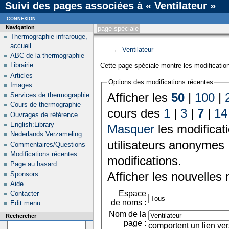
Suivi des pages associées à « Ventilateur »
connexion
Navigation
page spéciale
Thermographie infrarouge,
accueil
←
Ventilateur
ABC de la thermographie
Librairie
Cette page spéciale montre les modification
Articles
Options des modifications récentes
Images
Afficher les
50
|
100
|
Services de thermographie
Cours de thermographie
cours des
1
|
3
|
7
|
14
Ouvrages de référence
English:Library
Masquer
les modificat
Nederlands:Verzameling
utilisateurs anonymes 
Commentaires/Questions
Modifications récentes
modifications.
Page au hasard
Afficher les nouvelles
Sponsors
Aide
Espace
Contacter
de noms :
Edit menu
Nom de la
Rechercher
page :
comportent un lien ver