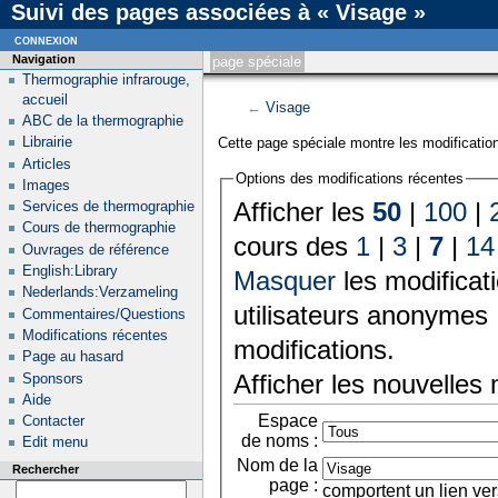
Suivi des pages associées à « Visage »
connexion
Navigation
page spéciale
Thermographie infrarouge,
accueil
←
Visage
ABC de la thermographie
Librairie
Cette page spéciale montre les modification
Articles
Options des modifications récentes
Images
Afficher les
50
|
100
|
Services de thermographie
Cours de thermographie
cours des
1
|
3
|
7
|
14
Ouvrages de référence
English:Library
Masquer
les modificat
Nederlands:Verzameling
utilisateurs anonymes 
Commentaires/Questions
Modifications récentes
modifications.
Page au hasard
Afficher les nouvelles
Sponsors
Aide
Espace
Contacter
de noms :
Edit menu
Nom de la
Rechercher
page :
comportent un lien ver