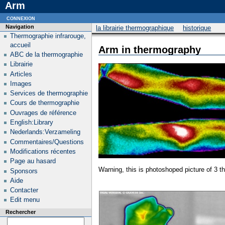
Arm
connexion
Navigation
la librairie thermographique
historique
Thermographie infrarouge,
accueil
Arm in thermography
ABC de la thermographie
Librairie
Articles
Images
Services de thermographie
Cours de thermographie
Ouvrages de référence
English:Library
Nederlands:Verzameling
Commentaires/Questions
Modifications récentes
Page au hasard
Warning, this is photoshoped picture of 3 
Sponsors
Aide
Contacter
Edit menu
Rechercher