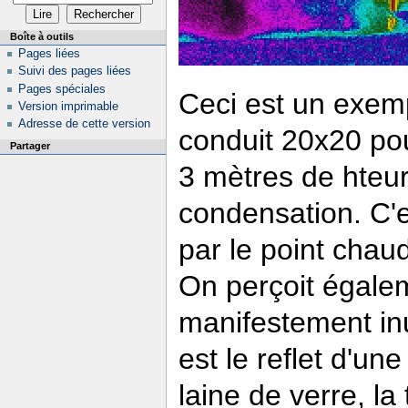
Boîte à outils
Pages liées
Suivi des pages liées
Pages spéciales
Ceci est un exempl
Version imprimable
Adresse de cette version
conduit 20x20 pou
Partager
3 mètres de hteu
condensation. C'e
par le point chaud
On perçoit égale
manifestement inu
est le reflet d'un
laine de verre, l