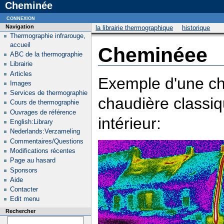
Cheminée
connexion
Navigation
la librairie thermographique
historique
Thermographie infrarouge,
accueil
Cheminéee
ABC de la thermographie
Librairie
Articles
Exemple d'une ch
Images
Services de thermographie
chaudière classiq
Cours de thermographie
Ouvrages de référence
intérieur:
English:Library
Nederlands:Verzameling
Commentaires/Questions
Modifications récentes
Page au hasard
Sponsors
Aide
Contacter
Edit menu
Rechercher