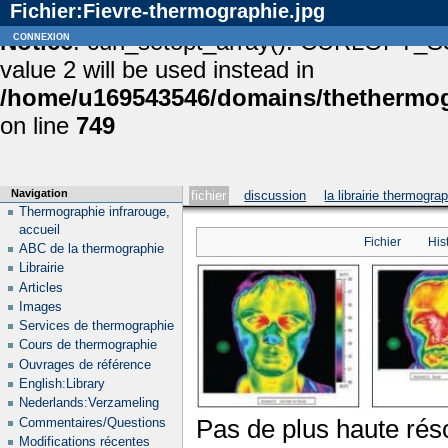
Fichier:Fievre-thermographie.jpg
Notice
connexion
: curl_setopt_array(): CURLOPT_S
value 2 will be used instead in
/home/u169543546/domains/thethermogr
on line
749
Navigation
fichier
discussion
la librairie thermogra
Thermographie infrarouge,
accueil
Fichier
His
ABC de la thermographie
Librairie
Articles
Images
Services de thermographie
Cours de thermographie
Ouvrages de référence
English:Library
Nederlands:Verzameling
Pas de plus haute réso
Commentaires/Questions
Modifications récentes