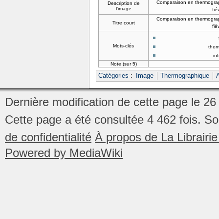
Comparaison en thermograph
Description de
l'image
fié
Comparaison en thermograph
Titre court
fié
Mots-clés
ther
in
Note (sur 5)
Catégories
:
Image
Thermographique
A
Dernière modification de cette page le 26
Cette page a été consultée 4 462 fois.
So
de confidentialité
À propos de La Librair
Powered by MediaWiki