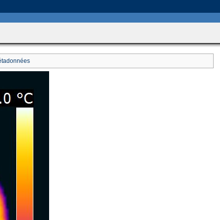
includes/HttpFunctions.php
on line
749
tadonnées