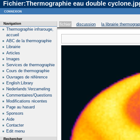
Fichier:Thermographie eau double cyclone.jp
Notice
: curl_setopt_array(): CURLOPT_SSL_VERIFYHOST no longer accepts the value 1, value 2
connexion
Navigation
fichier
discussion
la librairie thermogra
Thermographie infrarouge,
accueil
ABC de la thermographie
Librairie
Articles
Images
Services de thermographie
Cours de thermographie
Ouvrages de référence
English:Library
Nederlands:Verzameling
Commentaires/Questions
Modifications récentes
Page au hasard
Sponsors
Aide
Contacter
Edit menu
Rechercher