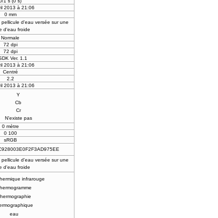
0/1 s (0 s)
il 2013 à 21:06
0 mm
pellicule d'eau versée sur une
 d'eau froide
Normale
72 dpi
72 dpi
SDK Ver. 1.1
il 2013 à 21:06
Centré
2.2
il 2013 à 21:06
Y
Cb
Cr
N'existe pas
0 mètre
0 100
sRGB
C928003E0F2F3AD975EE
pellicule d'eau versée sur une
 d'eau froide
hermique infrarouge
hermogramme
hermographie
hermographique
eau