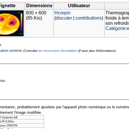
ignette
Dimensions
Utilisateur
800 × 600
Hcrepin
Thermograph
(85 Kio)
(
discuter
|
contributions
)
froide à te
son refroid
Catégorie:
r.
cation externe
(Consulter
les instructions d'installation
pour plus d'informations)
eau
entaires, probablement ajoutées par l'appareil photo numérique ou le numériseur 
ièrement l'image modifiée.
R Systems AB
LIR E30bx
gues CREPIN