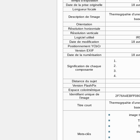
Temps d'exposition
Date de la prise originelle
18 avr
Longueur focale
Thermogrpahie d'une 
Description de l'image
base
Orientation
Résolution horizontale
Résolution verticale
Logiciel utilisé
IR
Date de modification
18 avr
Positionnement YCbCr
Version EXIF
Date de la numérisation
18 avr
Signification de chaque
composante
Distance du sujet
Version FlashPix
Espace colorimétrique
Identifiant unique de
2F76A4EBFF08
l'image
Thermogrpahie d'une 
Titre court
base
image t
T
T
t
Mots-clés