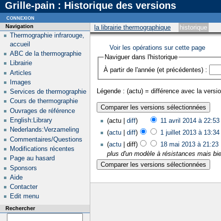
Grille-pain : Historique des versions
connexion
Navigation
la librairie thermographique
historique
Thermographie infrarouge,
accueil
Voir les opérations sur cette page
ABC de la thermographie
Naviguer dans l'historique
Librairie
À partir de l'année (et précédentes) :
Articles
Images
Légende : (actu) = différence avec la versio
Services de thermographie
Cours de thermographie
Ouvrages de référence
English:Library
(actu |
diff
)
11 avril 2014 à 22:53
Nederlands:Verzameling
(
actu
|
diff
)
1 juillet 2013 à 13:34
Commentaires/Questions
(
actu
| diff)
18 mai 2013 à 21:23
‎
Modifications récentes
plus d'un modèle à résistances mais bie
Page au hasard
Sponsors
Aide
Contacter
Edit menu
Rechercher