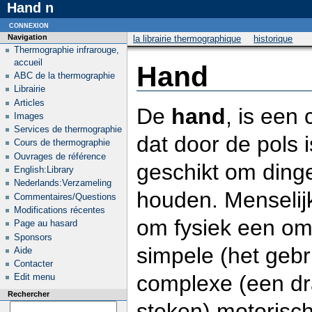
Hand n
connexion
Navigation
la librairie thermographique
historique
Thermographie infrarouge,
accueil
Hand
ABC de la thermographie
Librairie
Articles
De
hand
, is een
Images
Services de thermographie
dat door de pols
Cours de thermographie
Ouvrages de référence
geschikt om ding
English:Library
Nederlands:Verzameling
houden. Menselij
Commentaires/Questions
Modifications récentes
om fysiek een om
Page au hasard
Sponsors
simpele (het gebr
Aide
Contacter
complexe (een dr
Edit menu
Rechercher
steken) motorisch