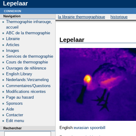
Lepelaar
connexion
Navigation
la librairie thermographique
historique
Thermographie infrarouge,
accueil
ABC de la thermographie
Lepelaar
Librairie
Articles
Images
Services de thermographie
Cours de thermographie
Ouvrages de référence
English:Library
Nederlands:Verzameling
Commentaires/Questions
Modifications récentes
Page au hasard
Sponsors
Aide
Contacter
Edit menu
English:
eurasian spoonbill
Rechercher