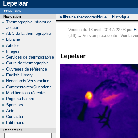
Lepelaar
connexion
Navigation
la librairie thermographique
historique
Thermographie infrarouge,
accueil
Version du 16 avril 2014 à 22:08 par
Hc
ABC de la thermographie
(diff) ← Version précédente | Voir la ver
Librairie
Articles
Images
Lepelaar
Services de thermographie
Cours de thermographie
Ouvrages de référence
English:Library
Nederlands:Verzameling
Commentaires/Questions
Modifications récentes
Page au hasard
Sponsors
Aide
Contacter
Edit menu
Rechercher