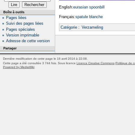
English:
eurasian spoonbill
Boîte à outils
Français:
spatule blanche
Pages liées
Suivi des pages liées
Catégorie
:
Verzameling
Pages spéciales
Version imprimable
Adresse de cette version
Partager
Dernière modification de cette page le 16 avril 2014 à 22:08.
Cette page a été consultée 3 744 fois.
Sous licence
Licence Creative Commons
Politique de c
Powered by MediaWiki