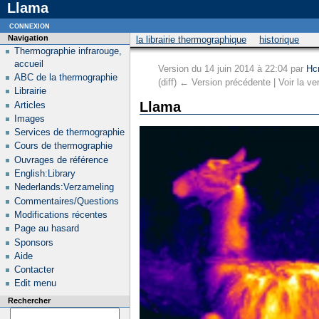
Llama
connexion
Navigation
la librairie thermographique
historique
Thermographie infrarouge,
accueil
Version du 14 juin 2014 à 22:04 par
Hc
ABC de la thermographie
(diff) ← Version précédente | Voir la ver
Librairie
Llama
Articles
Images
Services de thermographie
Cours de thermographie
Ouvrages de référence
English:Library
Nederlands:Verzameling
Commentaires/Questions
Modifications récentes
Page au hasard
Sponsors
Aide
Contacter
Edit menu
Rechercher