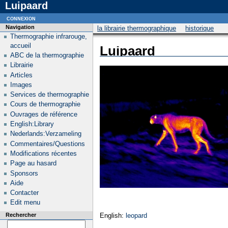
Luipaard
connexion
Navigation
la librairie thermographique
historique
Thermographie infrarouge,
accueil
Luipaard
ABC de la thermographie
Librairie
Articles
Images
Services de thermographie
Cours de thermographie
Ouvrages de référence
English:Library
Nederlands:Verzameling
Commentaires/Questions
Modifications récentes
Page au hasard
Sponsors
Aide
Contacter
Edit menu
English:
leopard
Rechercher