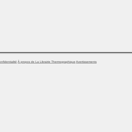
onfidentialité
À propos de La Librairie Thermographique
Avertissements