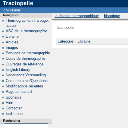
Tractopelle
connexion
Navigation
la librairie thermographique
historique
Thermographie infrarouge,
accueil
Tractopelle:
ABC de la thermographie
Librairie
Catégorie
:
Librairie
Articles
Images
Services de thermographie
Cours de thermographie
Ouvrages de référence
English:Library
Nederlands:Verzameling
Commentaires/Questions
Modifications récentes
Page au hasard
Sponsors
Aide
Contacter
Edit menu
Rechercher