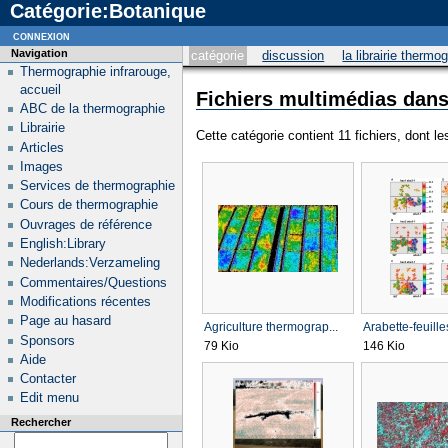
Catégorie:Botanique
connexion
Navigation
catégorie
discussion
la librairie thermo
Thermographie infrarouge,
accueil
Fichiers multimédias dans
ABC de la thermographie
Librairie
Cette catégorie contient 11 fichiers, dont l
Articles
Images
Services de thermographie
Cours de thermographie
Ouvrages de référence
English:Library
Nederlands:Verzameling
Commentaires/Questions
Modifications récentes
Page au hasard
Agriculture thermograp...
Arabette-feuille
Sponsors
79 Kio
146 Kio
Aide
Contacter
Edit menu
Rechercher