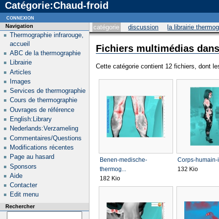
Catégorie:Chaud-froid
connexion
Navigation
catégorie
discussion
la librairie thermo
Thermographie infrarouge,
accueil
Fichiers multimédias dans
ABC de la thermographie
Librairie
Cette catégorie contient 12 fichiers, dont l
Articles
Images
Services de thermographie
Cours de thermographie
Ouvrages de référence
English:Library
Nederlands:Verzameling
Commentaires/Questions
Modifications récentes
Page au hasard
Benen-medische-
Corps-humain-i
Sponsors
thermog...
132 Kio
Aide
182 Kio
Contacter
Edit menu
Rechercher