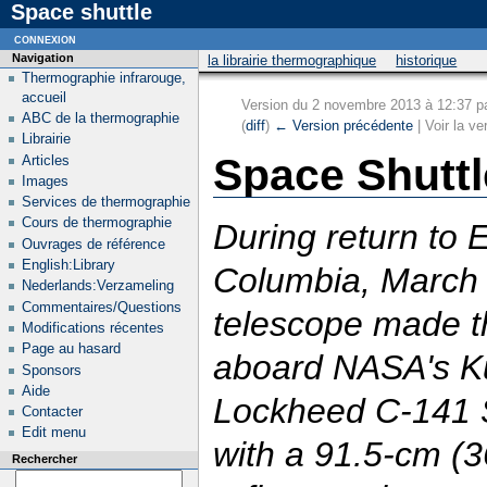
Space shuttle
connexion
Navigation
la librairie thermographique
historique
Thermographie infrarouge,
accueil
Version du 2 novembre 2013 à 12:37 p
ABC de la thermographie
(
diff
)
← Version précédente
| Voir la ve
Librairie
Space Shuttl
Articles
Images
Services de thermographie
Cours de thermographie
During return to E
Ouvrages de référence
English:Library
Columbia, March 3
Nederlands:Verzameling
Commentaires/Questions
telescope made th
Modifications récentes
Page au hasard
aboard NASA's Ku
Sponsors
Aide
Lockheed C-141 St
Contacter
Edit menu
with a 91.5-cm (3
Rechercher